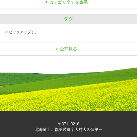
カテゴリ全てを表示
タグ
ピックアップ (1)
全部見る
〒071−0216
北海道上川郡美瑛町字大村大久保第一